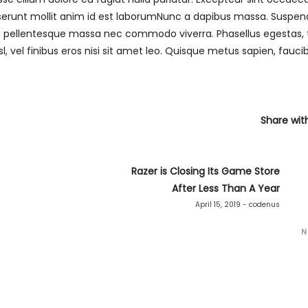
deserunt mollit anim id est laborumNunc a dapibus massa. Suspen
n pellentesque massa nec commodo viverra. Phasellus egestas, t
sl, vel finibus eros nisi sit amet leo. Quisque metus sapien, fauci
Share wit
Razer is Closing Its Game Store
After Less Than A Year
April 15, 2019 - codenus
N