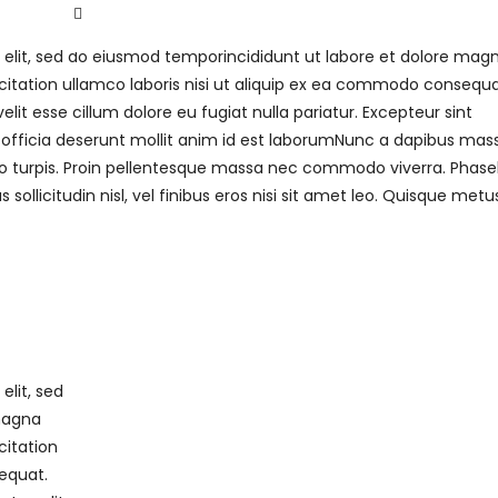
 elit, sed do eiusmod temporincididunt ut labore et dolore mag
citation ullamco laboris nisi ut aliquip ex ea commodo consequa
velit esse cillum dolore eu fugiat nulla pariatur. Excepteur sint
 officia deserunt mollit anim id est laborumNunc a dapibus mas
 turpis. Proin pellentesque massa nec commodo viverra. Phasel
 sollicitudin nisl, vel finibus eros nisi sit amet leo. Quisque metu
elit, sed
magna
citation
equat.