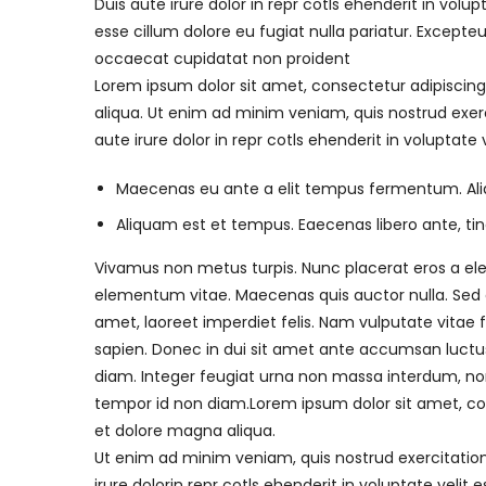
Duis aute irure dolor in repr cotls ehenderit in volupt
esse cillum dolore eu fugiat nulla pariatur. Excepteu
occaecat cupidatat non proident
Lorem ipsum dolor sit amet, consectetur adipiscing
aliqua. Ut enim ad minim veniam, quis nostrud exer
aute irure dolor in repr cotls ehenderit in voluptate 
Maecenas eu ante a elit tempus fermentum. A
Aliquam est et tempus. Eaecenas libero ante, tin
Vivamus non metus turpis. Nunc placerat eros a ele
elementum vitae. Maecenas quis auctor nulla. Sed co
amet, laoreet imperdiet felis. Nam vulputate vitae fel
sapien. Donec in dui sit amet ante accumsan luctus 
diam. Integer feugiat urna non massa interdum, non
tempor id non diam.Lorem ipsum dolor sit amet, con
et dolore magna aliqua.
Ut enim ad minim veniam, quis nostrud exercitation
irure dolorin repr cotls ehenderit in voluptate velit