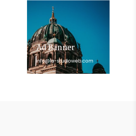
Ad Banner
info@la-studioweb.com