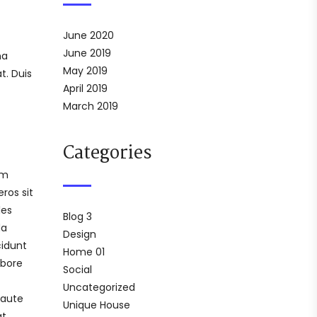
June 2020
June 2019
na
May 2019
t. Duis
April 2019
March 2019
Categories
em
ros sit
les
Blog 3
da
Design
cidunt
Home 01
abore
Social
Uncategorized
 aute
Unique House
at