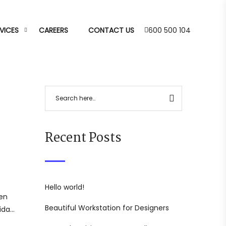
VICES
CAREERS
CONTACT US
600 500 104
Recent Posts
Hello world!
ien
Beautiful Workstation for Designers
vida…