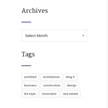
Archives
Tags
architect
architecture
blog 3
business
construction
design
life style
minimalist
real estate