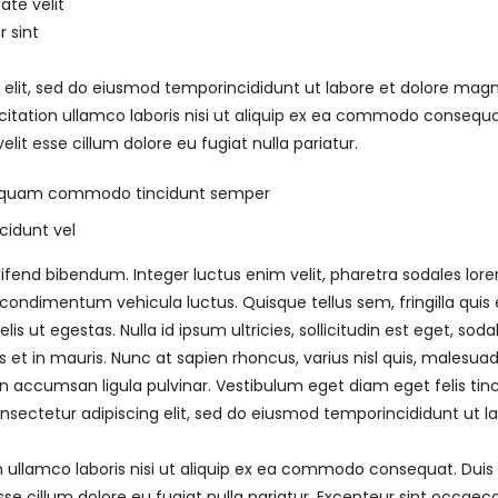
ate velit
r sint
 elit, sed do eiusmod temporincididunt ut labore et dolore mag
citation ullamco laboris nisi ut aliquip ex ea commodo consequa
velit esse cillum dolore eu fugiat nulla pariatur.
liquam commodo tincidunt semper
cidunt vel
ifend bibendum. Integer luctus enim velit, pharetra sodales lor
ndimentum vehicula luctus. Quisque tellus sem, fringilla quis e
is ut egestas. Nulla id ipsum ultricies, sollicitudin est eget, soda
et in mauris. Nunc at sapien rhoncus, varius nisl quis, malesua
 accumsan ligula pulvinar. Vestibulum eget diam eget felis tin
sectetur adipiscing elit, sed do eiusmod temporincididunt ut l
 ullamco laboris nisi ut aliquip ex ea commodo consequat. Duis
 esse cillum dolore eu fugiat nulla pariatur. Excepteur sint occaec