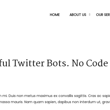
HOME
ABOUT US
OUR SER
ful Twitter Bots. No Code
m mi. Duis non metus maximus ex convallis sagittis. Cras ac sap
el massa mauris. Nam quam sapien, dapibus non interdum ut, gra