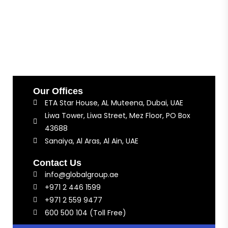
Our Offices
ETA Star House, AL Muteena, Dubai, UAE
Liwa Tower, Liwa Street, Mez Floor, PO Box
43688
Sanaiya, Al Aras, Al Ain, UAE
Contact Us
info@globalgroup.ae
+971 2 446 1599
+971 2 559 9477
600 500 104 (Toll Free)